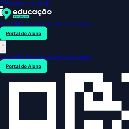
Pular para o conteúdo
Home
Blog
Ouvidoria
Estágio
Professores
Portal do Aluno
Home
Blog
Ouvidoria
Estágio
Professores
Portal do Aluno