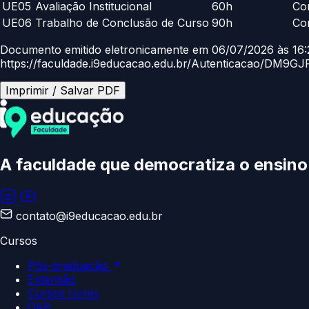
UE05
Avaliação Institucional
60h
Co
UE06
Trabalho de Conclusão de Curso
90h
Co
Documento emitido eletronicamente em 06/07/2026 às 16:2
https://faculdade.i9educacao.edu.br/Autenticacao/D
Imprimir / Salvar PDF
A faculdade que democratiza o ensin
contato@i9educacao.edu.br
Cursos
Pós-graduação
Extensão
Cursos Livres
OAB