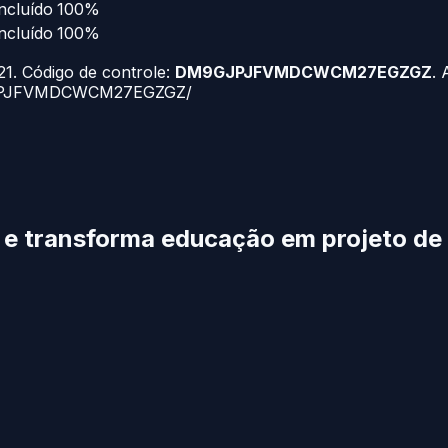
ncluído
100%
ncluído
100%
1. Código de controle:
DM9GJPJFVMDCWCM27EGZGZ
. 
M9GJPJFVMDCWCM27EGZGZ/
o e transforma educação
em projeto de 