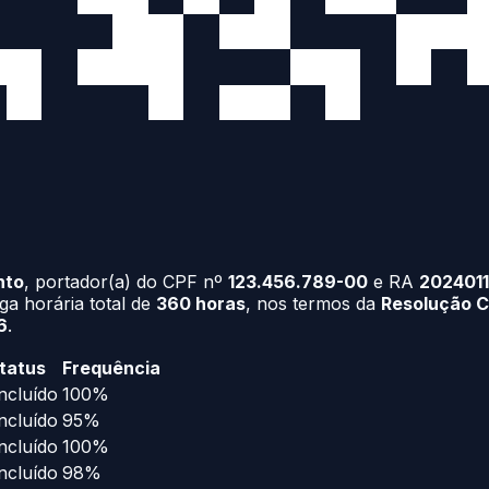
nto
, portador(a) do CPF nº
123.456.789-00
e RA
202401
ga horária total de
360 horas
, nos termos da
Resolução CN
6
.
tatus
Frequência
ncluído
100%
ncluído
95%
ncluído
100%
ncluído
98%