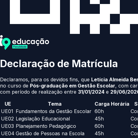
Declaração de Matrícula
Declaramos, para os devidos fins, que
Letícia Almeida Be
no curso de
Pós-graduação em Gestão Escolar
, com car
com período de realização entre
31/01/2024
e
29/06/202
UE
Tema
Carga Horária
S
UE01
Fundamentos da Gestão Escolar
60h
Co
UE02
Legislação Educacional
45h
Co
UE03
Planejamento Pedagógico
60h
Co
UE04
Gestão de Pessoas na Escola
45h
Co